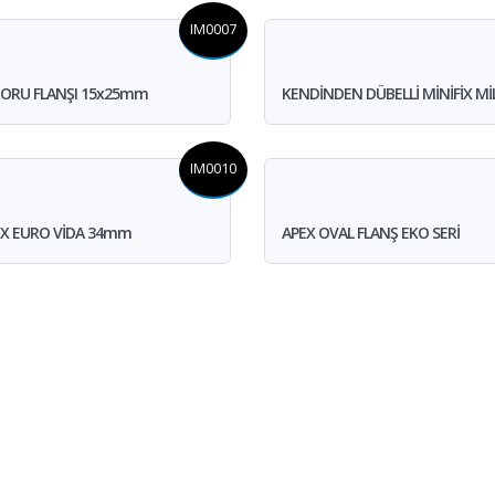
IM0007
BORU FLANŞI 15x25mm
KENDİNDEN DÜBELLİ MİNİFİX MİL
IM0010
İX EURO VİDA 34mm
APEX OVAL FLANŞ EKO SERİ