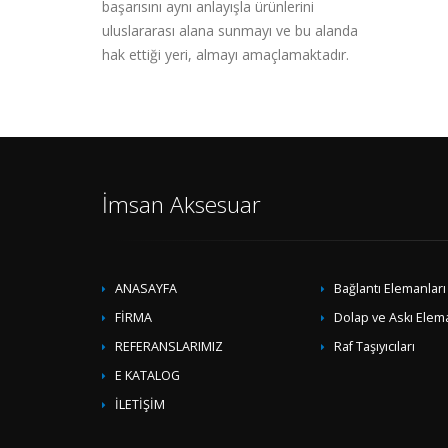
başarısını aynı anlayışla ürünlerini
uluslararası alana sunmayı ve bu alanda
hak ettiği yeri, almayı amaçlamaktadır.
İmsan Aksesuar
ANASAYFA
Bağlantı Elemanları
FİRMA
Dolap ve Askı Elem
REFERANSLARIMIZ
Raf Taşıyıcıları
E KATALOG
İLETİŞİM