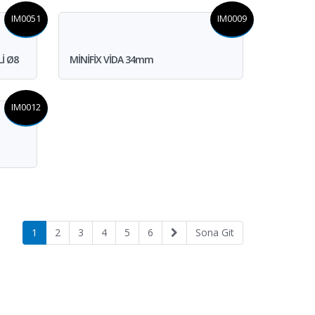
IM0051
IM0009
İ Ø8
MİNİFİX VİDA 34mm
IM0012
1
2
3
4
5
6
Sona Git