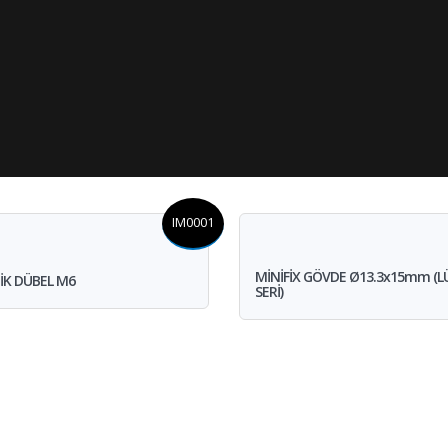
IM0001
MİNİFİX GÖVDE Ø13.3x15mm (L
İK DÜBEL M6
SERİ)