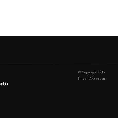
© Copyright 2017
İmsan Aksesuar
.
anları