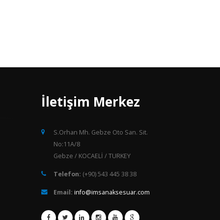
İletişim Merkez
S.Orhan Mh. Gebze Oto San. Sit.
No:11A/8
Gebze / KOCAELİ / TURKEY
Telefon:
(+90) 543 445 38 38
Email:
info@imsanaksesuar.com